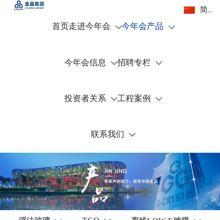
简体中文
首页
走进今年会
今年会产品


今年会信息
招聘专栏


投资者关系
工程案例


联系我们
