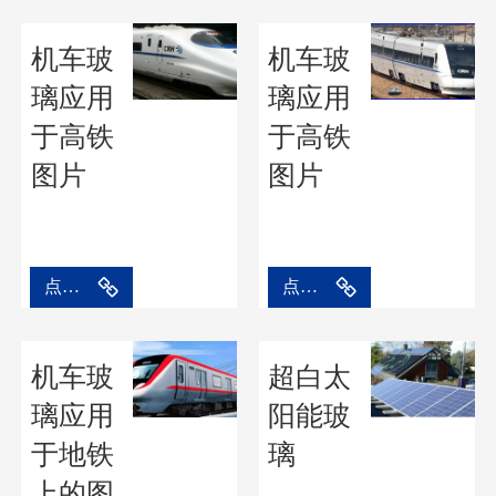
机车玻
机车玻
璃应用
璃应用
于高铁
于高铁
图片
图片
点击进入
点击进入
机车玻
超白太
璃应用
阳能玻
于地铁
璃
上的图