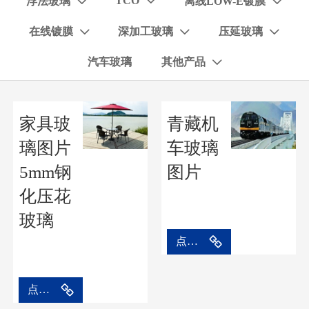
TCO
浮法玻璃
离线LOW-E镀膜



在线镀膜
深加工玻璃
压延玻璃



汽车玻璃
其他产品

家具玻
青藏机
璃图片
车玻璃
5mm钢
图片
化压花
玻璃
点击进入
点击进入