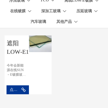
TCO
浮法玻璃
离线LOW-E镀膜



在线镀膜
深加工玻璃
压延玻璃



汽车玻璃
其他产品

遮阳
LOW-E1
今年会新能
源在线SUN
－E镀膜玻璃
是一款在线
热解阳光控
制低辐射镀
点击进入
膜玻璃，其
设计目的是
满足不同地
区节能需