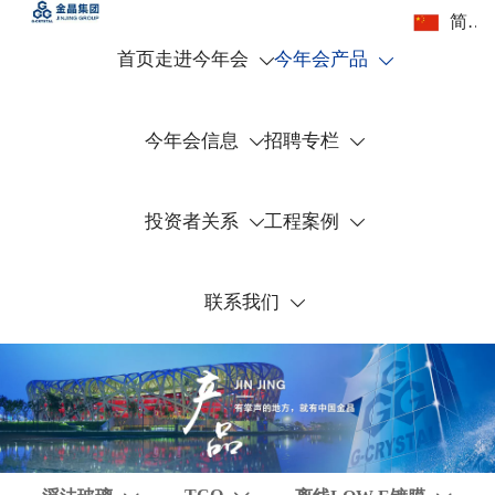
简体中文
首页
走进今年会
今年会产品


今年会信息
招聘专栏


投资者关系
工程案例


联系我们
