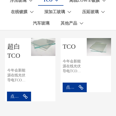
TCO
浮法玻璃
离线LOW-E镀膜



在线镀膜
深加工玻璃
压延玻璃



汽车玻璃
其他产品

超白
TCO
TCO
今年会新能
源在线光伏
今年会新能
导电TCO玻
源在线光伏
璃是采用高
导电TCO玻
温化学气相
璃是采用高
沉积(CVD)工
点击进入
温化学气相
艺，在优质
沉积(CVD)工
普通或超白
点击进入
艺，在优质
浮法玻璃表
普通或超白
面沉积一层
浮法玻璃表
透明导电氧
面沉积一层
化物膜，使