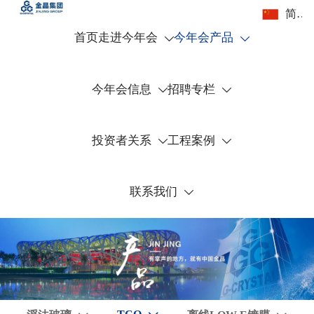
简体中文
首页
走进今年会
今年会产品


今年会信息
招聘专栏


投资者关系
工程案例


联系我们
